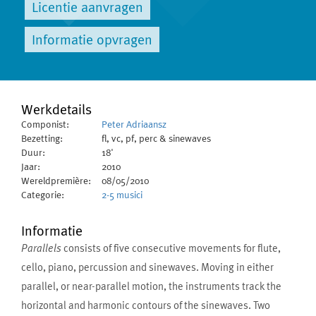
Licentie aanvragen
Informatie opvragen
Werkdetails
Componist:
Peter Adriaansz
Bezetting:
fl, vc, pf, perc & sinewaves
Duur:
18'
Jaar:
2010
Wereldpremière:
08/05/2010
Categorie:
2-5 musici
Informatie
Parallels
consists of five consecutive movements for flute,
cello, piano, percussion and sinewaves. Moving in either
parallel, or near-parallel motion, the instruments track the
horizontal and harmonic contours of the sinewaves. Two