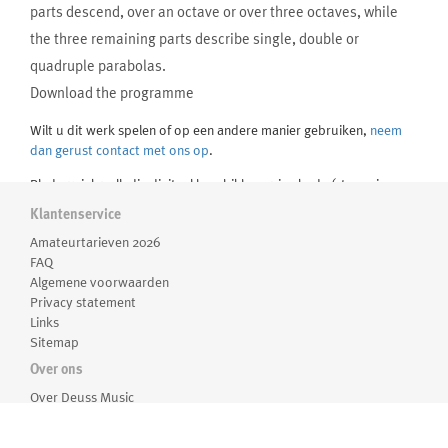
parts descend, over an octave or over three octaves, while
the three remaining parts describe single, double or
quadruple parabolas.
Download the programme
Wilt u dit werk spelen of op een andere manier gebruiken,
neem
dan gerust contact met ons op
.
Bladmuziek volledig digitaal beschikbaar via nkoda (streaming
Klantenservice
abonnement):
Open in nkoda
Amateurtarieven 2026
FAQ
componist:
Algemene voorwaarden
Peter Adriaansz
Privacy statement
Links
Peter Adriaansz
was born in Seattle in 1966 and studied
Sitemap
composition at the conservatories of The Hague and Rotterdam,
Over ons
where his teachers included Louis Andriessen, Brian Ferneyhough
Over Deuss Music
and Peter-Jan Wagemans.
Medewerkers
Routebeschrijving