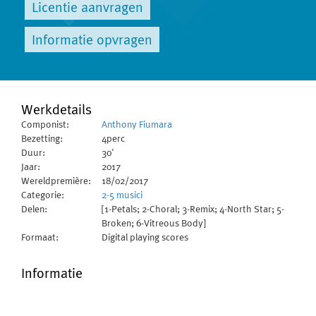
Licentie aanvragen
Informatie opvragen
Werkdetails
Componist:
Anthony Fiumara
Bezetting:
4perc
Duur:
30'
Jaar:
2017
Wereldpremière:
18/02/2017
Categorie:
2-5 musici
Delen:
[1-Petals; 2-Choral; 3-Remix; 4-North Star; 5-
Broken; 6-Vitreous Body]
Formaat:
Digital playing scores
Informatie