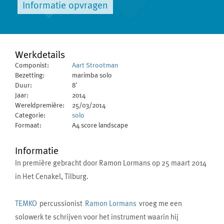
Informatie opvragen
Werkdetails
Componist:
Aart Strootman
Bezetting:
marimba solo
Duur:
8'
Jaar:
2014
Wereldpremière:
25/03/2014
Categorie:
solo
Formaat:
A4 score landscape
Informatie
In première gebracht door Ramon Lormans op 25 maart 2014
in Het Cenakel, Tilburg.
TEMKO
percussionist
Ramon Lormans
vroeg me een
solowerk te schrijven voor het instrument waarin hij