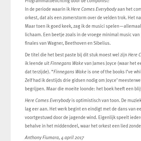
Programmatoelichting door de componist:
In de periode waarin ik
Here Comes Everybody
aan het com
orkest, dat als een zomerstorm over de velden trok. Het n
Maar toen ik goed keek, zag ik de musici spelen—allemaal te
lichaam. Een beetje zoals in de vroege minimal music van 
finales van Wagner, Beethoven en Sibelius.
De titel die het best paste bij dit stuk moest wel zijn
Here 
ik leende uit
Finnegans Wake
van James Joyce (waar het e
dat terzijde). “
Finnegans Wake
is one of the books I’ve wh
Zelf had ik destijds drie gidsen nodig om Joyce’ meesterwe
begrijpen. Maar die moeite loonde: het boek heeft een bli
Here Comes Everybody
is optimistisch van toon. De muziek
lag eer aan. Het werk begint en eindigt met de dans van 
voortgestuwd door de jagende wind. Eigenlijk speelt iede
behalve in het middendeel, waar het orkest een lied zonde
Anthony Fiumara, 4 april 2017