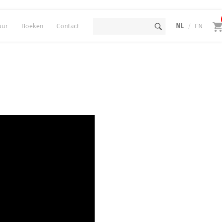
uur
Boeken
Contact
NL
/
EN