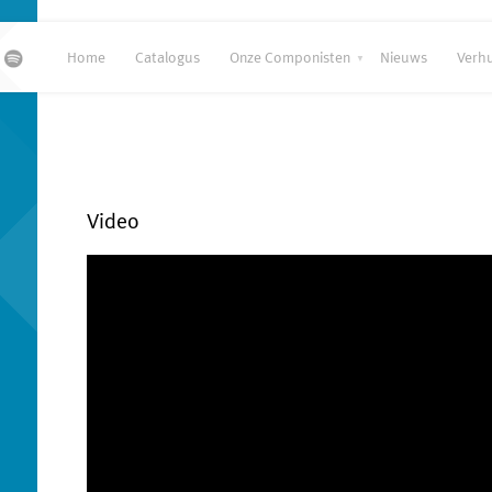
Home
Catalogus
Onze Componisten
Nieuws
Verh
Video