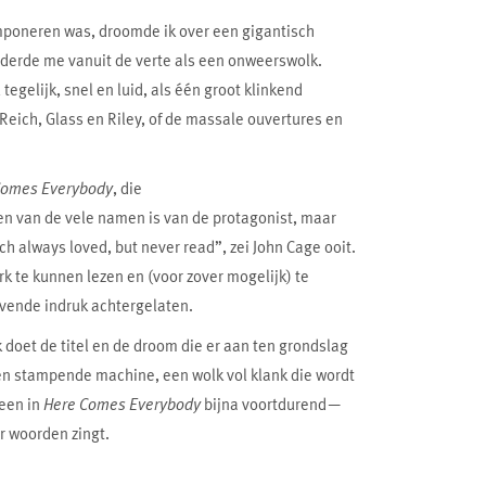
poneren was, droomde ik over een gigantisch
aderde me vanuit de verte als een onweerswolk.
gelijk, snel en luid, als één groot klinkend
Reich, Glass en Riley, of de massale ouvertures en
Comes Everybody
, die
en van de vele namen is van de protagonist, maar
ich always loved, but never read”, zei John Cage ooit.
rk te kunnen lezen en (voor zover mogelijk) te
jvende indruk achtergelaten.
 doet de titel en de droom die er aan ten grondslag
een stampende machine, een wolk vol klank die wordt
reen in
Here Comes Everybody
bijna voortdurend—
r woorden zingt.