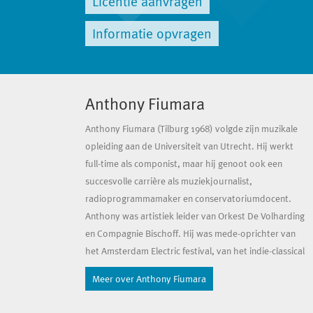
Licentie aanvragen
Informatie opvragen
Anthony Fiumara
Anthony Fiumara
(Tilburg 1968) volgde zijn muzikale
opleiding aan de Universiteit van Utrecht. Hij werkt
full-time als componist, maar hij genoot ook een
succesvolle carrière als muziekjournalist,
radioprogrammamaker en conservatoriumdocent.
Anthony was artistiek leider van Orkest De Volharding
en Compagnie Bischoff. Hij was mede-oprichter van
het Amsterdam Electric festival, van het indie-classical
ensemble Lunapark en het onafhankelijke platenlabel
Meer over Anthony Fiumara
Alaska Records. In 2022 voltooide hij de Master
Creator Performer aan Fontys Hogeschool voor de