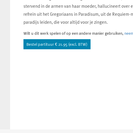
stervend in de armen van haar moeder, hallucineert over e
refrein uit het Gregoriaans in Paradisum, uit de Requiem-m
paradijs leiden, die voor altijd voor je zingen.
Wilt u dit werk spelen of op een andere manier gebruiken,
neem
Bestel partituur € 21.95 (excl. BTW)