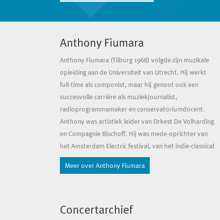
Anthony Fiumara
Anthony Fiumara
(Tilburg 1968) volgde zijn muzikale
opleiding aan de Universiteit van Utrecht. Hij werkt
full-time als componist, maar hij genoot ook een
succesvolle carrière als muziekjournalist,
radioprogrammamaker en conservatoriumdocent.
Anthony was artistiek leider van Orkest De Volharding
en Compagnie Bischoff. Hij was mede-oprichter van
het Amsterdam Electric festival, van het indie-classical
ensemble Lunapark en het onafhankelijke platenlabel
Meer over Anthony Fiumara
Alaska Records. In 2022 voltooide hij de Master
Creator Performer aan Fontys Hogeschool voor de
Kunsten.
Concertarchief
Fiumara schreef muziek voor een aantal internationale