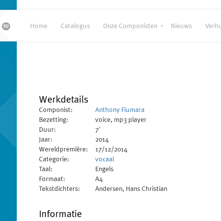
Home
Catalogus
Onze Componisten
Nieuws
Verh
Werkdetails
Componist:
Anthony Fiumara
Bezetting:
voice, mp3 player
Duur:
7'
Jaar:
2014
Wereldpremière:
17/12/2014
Categorie:
vocaal
Taal:
Engels
Formaat:
A4
Tekstdichters:
Andersen, Hans Christian
Informatie