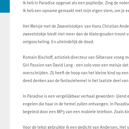
Ik heb In Paradise opgevat als een popliedje. Zing de noten
Ik heb een opname gemaakt met mijn eigen stem, om je een
Het Meisje met de Zwavelstokjes van Hans Christian Anders
zwavelstokje biedt niet meer dan de klatergouden troost v
ontgoocheling. En uiteindelijk de dood.
Romain Bischoff, artistiek directeur van Silbersee vroeg 
Girl Passion van David Lang - een solo voor een meisje da
overschrijden. Zij heeft de hoop van het kleine kind op ee
deed denken aan de fantasiehemel in het laatste deel van
In Paradise is een vergelijkbaar verhaal geworden: ijlend 
engelen die haar in de hemel zullen ontvangen. In Paradi
begeleid door een MP3 van een mobiele telefoon. Zoals kin
Voor de tekst gebruikte ik een gedicht van Andersen, Het s