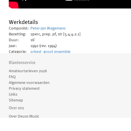
Werkdetails
Componist:
Peter-Jan Wagemans
Bezetting:
2perc, prep. pf, str [5.4.4.2.1]
Duur:
16'
Jaar:
1992 (rev. 1994)
Categorie:
orkest -groot ensemble
Klantenservice
Informatie
Amateurtarieven 2026
Geschreven op verzoek van het Arion Ensemble met
FAQ
financiele steun van het Fonds voor de Scheppende
Algemene voorwaarden
Privacy statement
Toonkunst.
Links
Sitemap
Wilt u dit werk spelen of op een andere manier gebruiken,
neem
dan gerust contact met ons op
.
Over ons
Over Deuss Music
componist:
Medewerkers
Peter-Jan Wagemans
Routebeschrijving