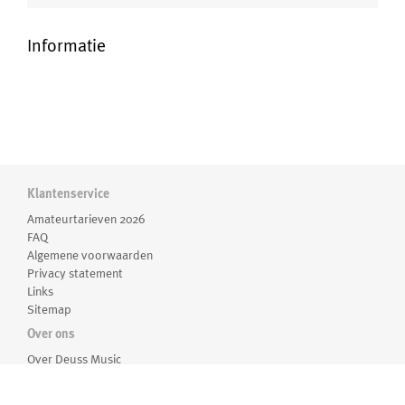
Informatie
Klantenservice
Amateurtarieven 2026
Opgedragen aan Harry Sparnaay.
FAQ
Algemene voorwaarden
Gereviseerd voor Fie Schouten voor haar basklarinet solo
Privacy statement
album Ladder of Escape 11.
Links
Sitemap
Over ons
Contradictie I voor fluit
(1994)
Contradictie II voor viool
(1995)
Over Deuss Music
Medewerkers
Contradictie III voor harp
(1997)
Routebeschrijving