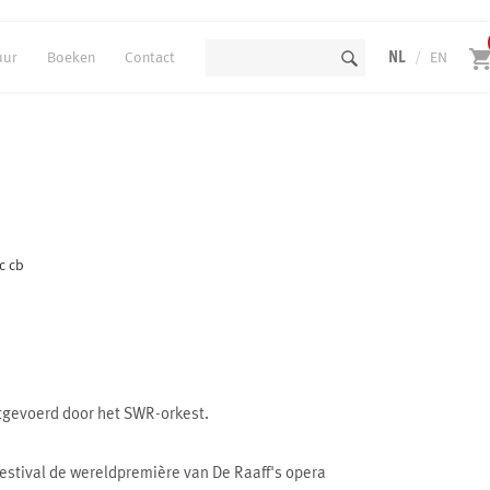
uur
Boeken
Contact
NL
/
EN
vc cb
tgevoerd door het SWR-orkest.
estival de wereldpremière van De Raaff's opera