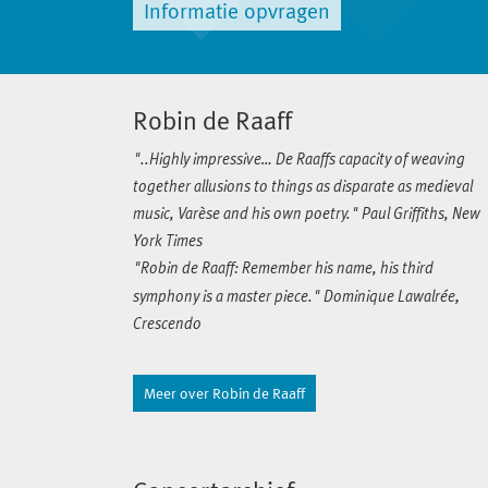
Informatie opvragen
Robin de Raaff
"..Highly impressive… De Raaffs capacity of weaving
together allusions to things as disparate as medieval
music, Varèse and his own poetry." Paul Griffiths, New
York Times
"Robin de Raaff: Remember his name, his third
,
symphony is a master piece." Dominique Lawalrée
Crescendo
Robin de Raaff (Breda, 1968) discovered his own
Meer over Robin de Raaff
diverse musical world through playing classical piano
as well as bass guitar from a very early age. After being
introduced to the legend and legacy of Jaco Pastorius,
De Raaff’s musical world expanded explosively as an