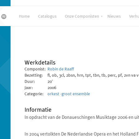
Home
Catalogus
Onze Componisten
Nieuws
Verh
Werkdetails
Componist:
Robin de Raaff
Bezetting:
fl, ob, 3cl, 2bsn, hrn, tpt, tbn, tb, perc, pf, 2vn va 
Duur:
20'
Jaar:
2006
Categorie:
orkest -groot ensemble
Informatie
In opdracht van de Donaueschingen Musiktage 2006 en ui
In 2004 vertolkten De Nederlandse Opera en het Holland F