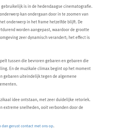
 gebruikelijk is in de hedendaagse cinematografie.
n onderwerp kan ondergaan door in te zoomen van
het onderwerp in het frame hetzelfde blijft. De
oortdurend worden aangepast, waardoor de grootte
e omgeving zeer dynamisch verandert; het effect is
apelt tussen die bevroren gebaren en gebaren die
lling. En de muzikale climax begint op het moment
ren gebaren uiteindelijk tegen de algemene
elementen.
ikaal idee ontstaan, met zeer duidelijke retoriek.
an extreme snelheden, ooit verbonden door de
 dan gerust contact met ons op
.