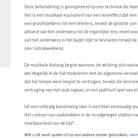
Deze behandeling is geïnspireerd op een techniek die heel
Het is een muzikaal equivalent van een lenseffect dat ee
een groothoeklens tot een telelens, terwijl de grootte van 
afstand van het onderwerp tot de eigenlijke lens moet v
van het onderwerp in het kader lijkt te bevriezen terwijl d
zeer indrukwekkend.
De muzikale dialoog begint wanneer de wrijving zich opst
wel degelijk in de tijd moduleren met de algemene versne
dat het tempo weer begint te vertragen, terwijl die bevro
vertraging van het stuk ingaan, in een poëtisch spel van 
Uit een volledig kunstmatig idee is een heel eenvoudig muz
Het creëren van raakvlakken in de verafgelegen vlakten v
vloeibaarheid van de tijd".
Wilt u dit werk spelen of op een andere manier gebruiken,
neem