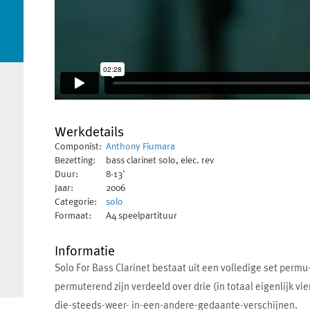
Werkdetails
Componist:
Anthony Fiumara
Bezetting:
bass clarinet solo, elec. rev
Duur:
8-13'
Jaar:
2006
Categorie:
solo
Formaat:
A4 speelpartituur
Informatie
Solo For Bass Clarinet bestaat uit een volledige set permu-
permuterend zijn verdeeld over drie (in totaal eigenlijk vi
die-steeds-weer- in-een-andere-gedaante-verschijnen.