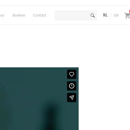
uur
Boeken
Contact
NL
/
EN