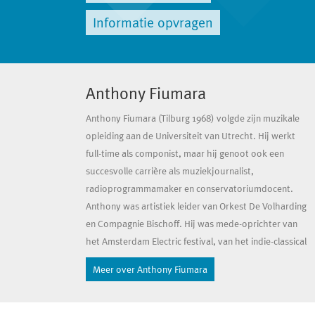
Informatie opvragen
Anthony Fiumara
Anthony Fiumara
(Tilburg 1968) volgde zijn muzikale
opleiding aan de Universiteit van Utrecht. Hij werkt
full-time als componist, maar hij genoot ook een
succesvolle carrière als muziekjournalist,
radioprogrammamaker en conservatoriumdocent.
Anthony was artistiek leider van Orkest De Volharding
en Compagnie Bischoff. Hij was mede-oprichter van
het Amsterdam Electric festival, van het indie-classical
ensemble Lunapark en het onafhankelijke platenlabel
Meer over Anthony Fiumara
Alaska Records. In 2022 voltooide hij de Master
Creator Performer aan Fontys Hogeschool voor de
Kunsten.