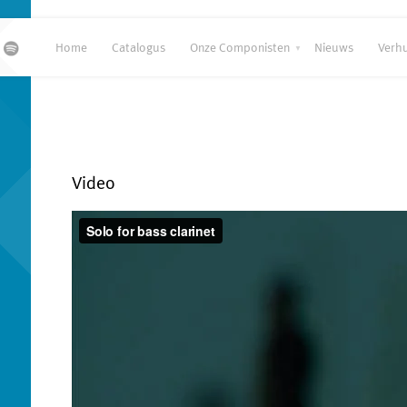
Home
Catalogus
Onze Componisten
Nieuws
Verh
Video