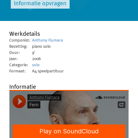
Informatie opvragen
Werkdetails
Componist:
Anthony Fiumara
Bezetting:
piano solo
Duur:
9'
Jaar:
2006
Categorie:
solo
Formaat:
A4 speelpartituur
Informatie