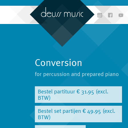
Conversion
for percussion and prepared piano
Bestel partituur € 31.95 (excl.
BTW)
Bestel set partijen € 49.95 (excl.
BTW)