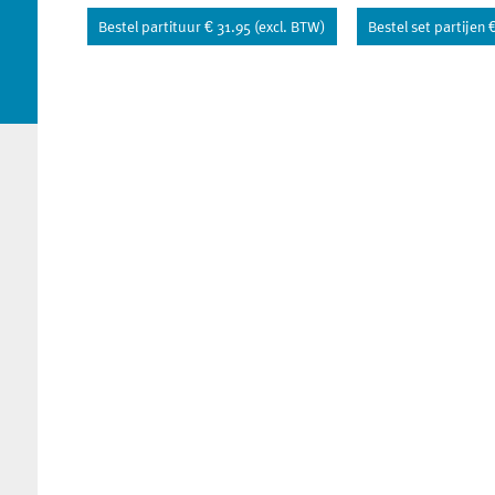
Bestel partituur € 31.95 (excl. BTW)
Bestel set partijen 