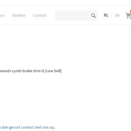
uur
Boeken
Contact
NL
/
EN
snaredr-cymb-brake drm-tt/cow bell]
 dan gerust contact met ons op
.