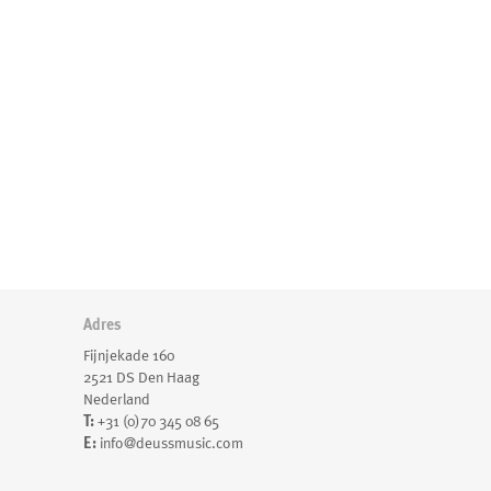
Adres
Fijnjekade 160
2521 DS Den Haag
Nederland
T:
+31 (0)70 345 08 65
E:
info@deussmusic.com