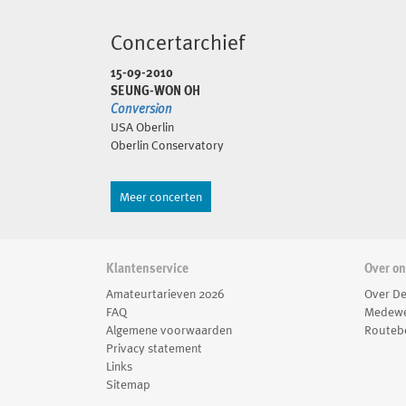
Haar werk plaatst solisten of instrumentengroepen
Concertarchief
tegenover een ensemble, waardoor ruimte ontstaat
voor dramatische ontwikkeling. Het conflict tussen de
15-09-2010
wil van het individu en de eisen van het collectief is een
SEUNG-WON OH
veelvoorkomend thema. De laatste jaren heeft een
Conversion
USA Oberlin
snel groeiende belangstelling voor theater, ruimte,
Oberlin Conservatory
beweging en interactie met het publiek geleid tot
projecten die een nauwe samenwerking met de
uitvoerenden vereisen. Haar meest recente
Meer concerten
succesvolle grootschalige werk, het requiem
YeonDo
(2020) [연도: purgatory prayer], toont het continue
traject van haar interesses.
YeonDo
creëert een diep
Klantenservice
Over o
spirituele en theatrale muziekervaring van een
Amateurtarieven 2026
Over De
symbolisch begrafenisritueel. (In tegenstelling tot de
FAQ
Medewe
Algemene voorwaarden
Routebe
traditionele opzet van de requiemmis zijn de solist,
Privacy statement
het koor, het slagwerkkwartet en het orkest
Links
aanvankelijk onafhankelijk van elkaar op verschillende
Sitemap
plekken in de muzikale ruimte tot ze zich verenigen in