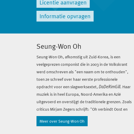
Licentie aanvragen
Informatie opvragen
Seung-Won Oh
Seung-Won Oh, afkomstig uit Zuid-Korea, is een
veelgeprezen componist die in 2003 in de Volkskrant
werd omschreven als "een naam om te onthouden",
toen ze schreef over haar eerste professionele
opdracht voor een slagwerksextet,
DaDeRimGill
. Haar
muziek is in heel Europa, Noord-Amerika en Azië
uitgevoerd en overstijgt de traditionele grenzen. Zoals
criticus Mirjam Zegers schrijft: "Oh verbindt Oost en
West, levendige beweging en stilte, puur geluid en
Meer over Seung-Won Oh
ritueel theater, gelaagde structuren en transparantie."