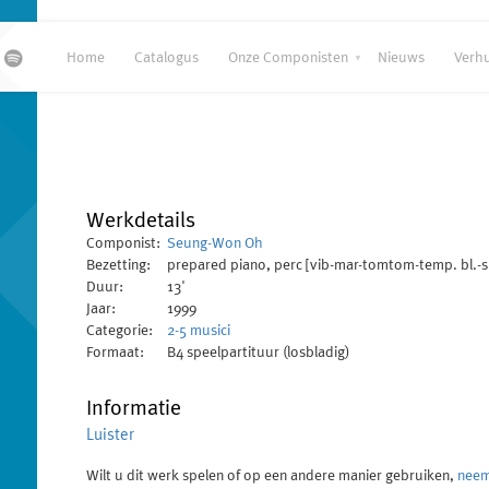
Home
Catalogus
Onze Componisten
Nieuws
Verh
Werkdetails
Componist:
Seung-Won Oh
Bezetting:
prepared piano, perc [vib-mar-tomtom-temp. bl.-
Duur:
13'
Jaar:
1999
Categorie:
2-5 musici
Formaat:
B4 speelpartituur (losbladig)
Informatie
Luister
Wilt u dit werk spelen of op een andere manier gebruiken,
neem