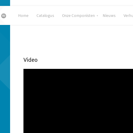
Home
Catalogus
Onze Componisten
Nieuws
Verh
Video