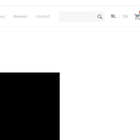
uur
Boeken
Contact
NL
/
EN