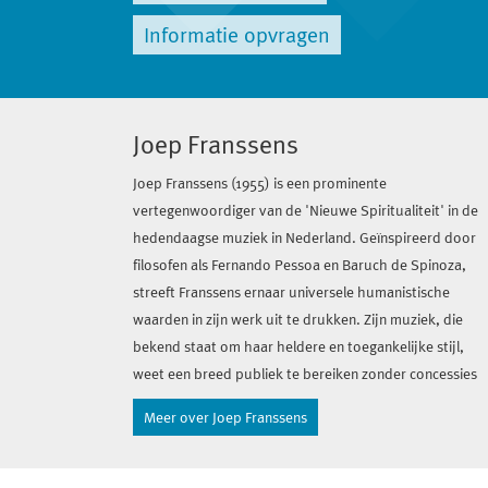
Informatie opvragen
Joep Franssens
Joep Franssens (1955) is een prominente
vertegenwoordiger van de 'Nieuwe Spiritualiteit' in de
hedendaagse muziek in Nederland. Geïnspireerd door
filosofen als Fernando Pessoa en Baruch de Spinoza,
streeft Franssens ernaar universele humanistische
waarden in zijn werk uit te drukken. Zijn muziek, die
bekend staat om haar heldere en toegankelijke stijl,
weet een breed publiek te bereiken zonder concessies
te doen aan de kwaliteit of de strikte structuur.
Meer over Joep Franssens
Franssens' composities zijn internationaal uitgevoerd
door koren als het Zweeds Radiokoor, BBC Singers,