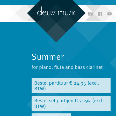
Summer
for piano, flute and bass clarinet
Bestel partituur € 24.95 (excl.
BTW)
Bestel set partijen € 31.95 (excl.
BTW)