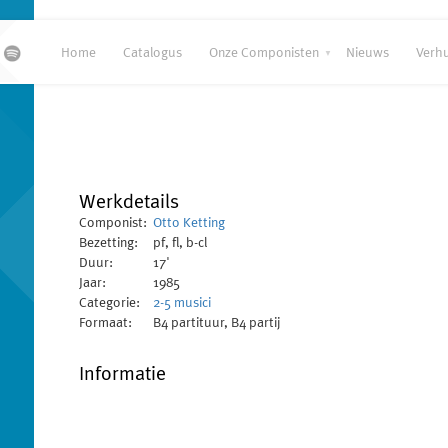
Home
Catalogus
Onze Componisten
Nieuws
Verh
Werkdetails
Componist:
Otto Ketting
Bezetting:
pf, fl, b-cl
Duur:
17'
Jaar:
1985
Categorie:
2-5 musici
Formaat:
B4 partituur, B4 partij
Informatie