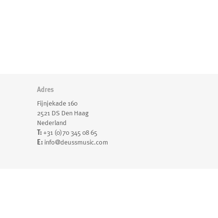
Adres
Fijnjekade 160
2521 DS Den Haag
Nederland
T:
+31 (0)70 345 08 65
E:
info@deussmusic.com