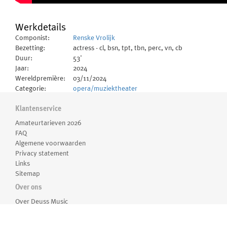
Werkdetails
Componist:
Renske Vrolijk
Bezetting:
actress - cl, bsn, tpt, tbn, perc, vn, cb
Duur:
53'
Jaar:
2024
Wereldpremière:
03/11/2024
Categorie:
opera/muziektheater
Taal:
Nederlands
Tekstdichters:
Schuhmacher, Sanne
Klantenservice
Amateurtarieven 2026
Informatie
FAQ
Algemene voorwaarden
Geschreven in opdracht van het Koninklijk
Privacy statement
Concertgebouworkest met financiële steun van NFPK.
Links
Sitemap
In première gebracht op 3 november 2024 door musici van
Over ons
het Koninklijk Concertgebouworkest en actrice Hannah Boer
in Het Concertgebouw, in regie van Caecilia Thunnissen.
Over Deuss Music
Medewerkers
Routebeschrijving