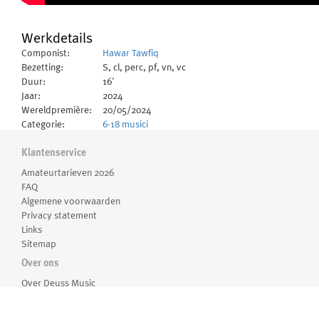
Werkdetails
Componist:
Hawar Tawfiq
Bezetting:
S, cl, perc, pf, vn, vc
Duur:
16'
Jaar:
2024
Wereldpremière:
20/05/2024
Categorie:
6-18 musici
Taal:
Engels
Delen:
I. Stray Bird - II. The sound of a foreign
Klantenservice
language - III. Fear
Amateurtarieven 2026
Tekstdichters:
Rumi - Tawfiq, Hawar - Gibran, Khalil
FAQ
Algemene voorwaarden
Informatie
Privacy statement
Links
Opgedragen aan Jard van Nes en Hans Hierck
Sitemap
Geschreven in opdracht van Keys to Music Foundation voor
Over ons
Songs of Travel, en mede gefinancierd door het Creative
Over Deuss Music
Europe Cooperation Project Fund van de Europese Unie.
Medewerkers
Routebeschrijving