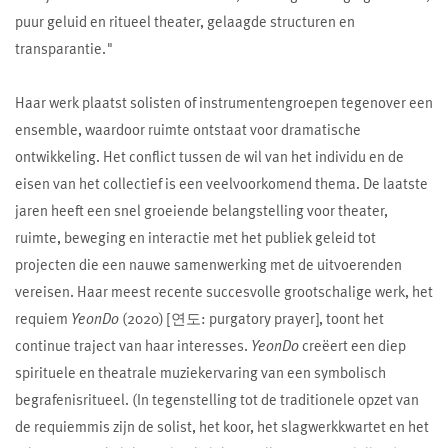
puur geluid en ritueel theater, gelaagde structuren en
transparantie."
Haar werk plaatst solisten of instrumentengroepen tegenover een
ensemble, waardoor ruimte ontstaat voor dramatische
ontwikkeling. Het conflict tussen de wil van het individu en de
eisen van het collectief is een veelvoorkomend thema. De laatste
jaren heeft een snel groeiende belangstelling voor theater,
ruimte, beweging en interactie met het publiek geleid tot
projecten die een nauwe samenwerking met de uitvoerenden
vereisen. Haar meest recente succesvolle grootschalige werk, het
requiem
YeonDo
(2020) [연도: purgatory prayer], toont het
continue traject van haar interesses.
YeonDo
creëert een diep
spirituele en theatrale muziekervaring van een symbolisch
begrafenisritueel. (In tegenstelling tot de traditionele opzet van
de requiemmis zijn de solist, het koor, het slagwerkkwartet en het