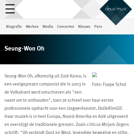
☰
Biografie
Werken
Media
Concerten
Nieuws
Pers
Seung-Won Oh
Seung-Won Oh, afkomstig uit Zuid-Korea, is
een veelgeprezen componist die in 2003 in
Foto: Foppe Schut
de Volkskrant werd omschreven als "een
naam om te onthouden", toen ze schreef over haar eerste
professionele opdracht voor een slagwerksextet,
DaDeRimGill
.
Haar muziek is in heel Europa, Noord-Amerika en Azië uitgevoerd
en overstijgt de traditionele grenzen. Zoals criticus Mirjam Zegers
schrijft: "Oh verbindt Oost en West, levendige beweging en stilte,